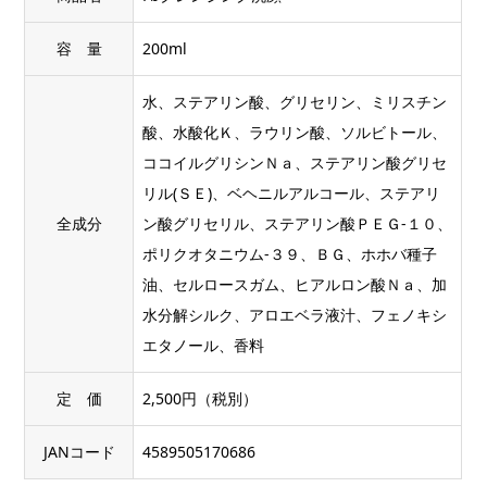
容 量
200ml
水、ステアリン酸、グリセリン、ミリスチン
酸、水酸化Ｋ、ラウリン酸、ソルビトール、
ココイルグリシンＮａ、ステアリン酸グリセ
リル(ＳＥ)、ベヘニルアルコール、ステアリ
全成分
ン酸グリセリル、ステアリン酸ＰＥＧ-１０、
ポリクオタニウム-３９、ＢＧ、ホホバ種子
油、セルロースガム、ヒアルロン酸Ｎａ、加
水分解シルク、アロエベラ液汁、フェノキシ
エタノール、香料
定 価
2,500円（税別）
JANコード
4589505170686