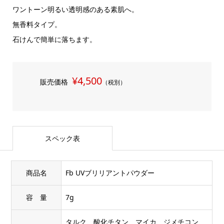
ワントーン明るい透明感のある素肌へ。
無香料タイプ。
石けんで簡単に落ちます。
¥4,500
販売価格
（税別）
スペック表
商品名
Fb UVブリリアントパウダー
容 量
7g
タルク、酸化チタン、マイカ、ジメチコン、